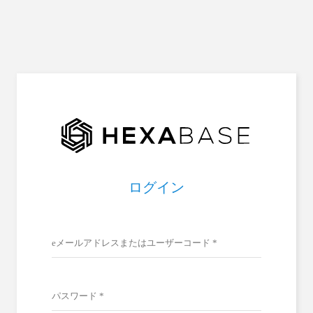
ログイン
eメールアドレスまたはユーザーコード
パスワード